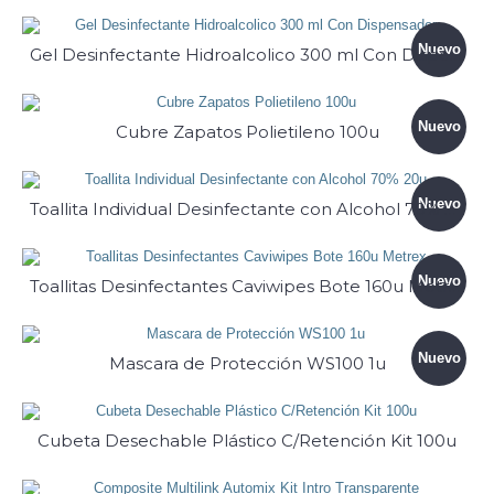
Nuevo
Gel Desinfectante Hidroalcolico 300 ml Con Dispensador
Nuevo
Cubre Zapatos Polietileno 100u
Nuevo
Toallita Individual Desinfectante con Alcohol 70% 20u
Nuevo
Toallitas Desinfectantes Caviwipes Bote 160u Metrex
Nuevo
Mascara de Protección WS100 1u
Cubeta Desechable Plástico C/Retención Kit 100u