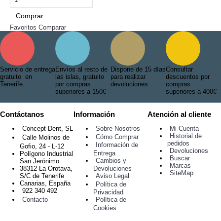
Comprar
Favoritos
Comparar
Servicio de entrega
Envíos al resto de
Dispone de 15 días
Consultar
gratuito en
las islas, gratuito
para realizar
descuentos por
Tenerife.
por compras
devoluciones.
compras
superiores a 150€
superiores a 400€
Contáctanos
Información
Atención al cliente
Sobre Nosotros
Mi Cuenta
Concept Dent, SL
Historial de
Cómo Comprar
Calle Molinos de
pedidos
Información de
Gofio, 24 - L-12
Devoluciones
Entrega
Polígono Industrial
Buscar
Cambios y
San Jerónimo
Marcas
38312 La Orotava,
Devoluciones
SiteMap
S/C de Tenerife
Aviso Legal
Canarias, España
Política de
922 340 492
Privacidad
Política de
Contacto
Cookies