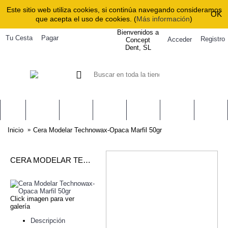
Este sitio web utiliza cookies, si continúa navegando consideramos
OK
que acepta el uso de cookies. (
Más información
)
Bienvenidos a
Tu Cesta
Pagar
Registro
Acceder
Concept
Dent, SL
0 Artículo(s) - 0,
CLINICA
LABORATORIO
EQUIPAMIENTO
PROMOCIONES
SERVICIO TÉCNI
CONTA
Inicio
Cera Modelar Technowax-Opaca Marfil 50gr
CERA MODELAR TECHNOWAX-OPACA MARFIL 50GR
Click imagen para ver
galería
Descripción