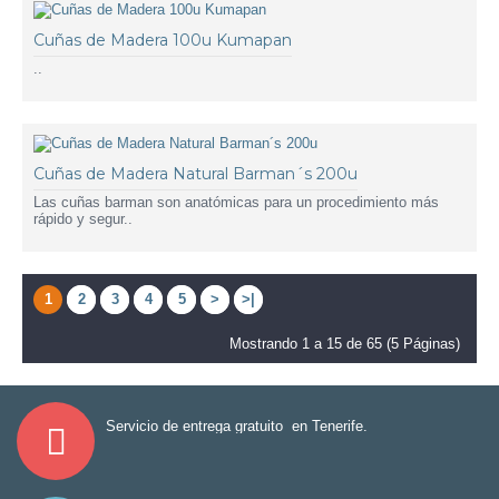
Cuñas de Madera 100u Kumapan
..
Cuñas de Madera Natural Barman´s 200u
Las cuñas barman son anatómicas para un procedimiento más
rápido y segur..
1
2
3
4
5
>
>|
Mostrando 1 a 15 de 65 (5 Páginas)
Servicio de entrega gratuito en Tenerife.