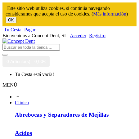
Este sitio web utiliza cookies, si continúa navegando
consideramos que acepta el uso de cookies. (
Más información
)
OK
Tu Cesta
Pagar
Bienvenidos a Concept Dent, SL
Acceder
Registro
0 Artículo(s) - 0,00€
Tu Cesta está vacía!
MENÚ
+
Clinica
Abrebocas y Separadores de Mejillas
Acídos