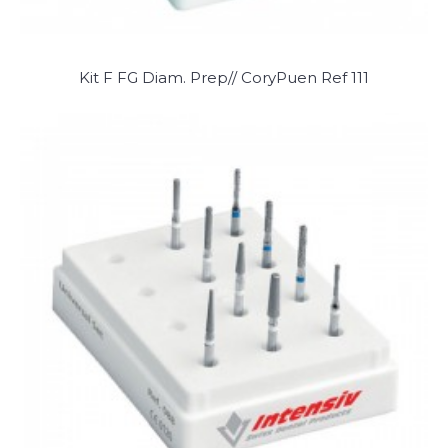
Kit F FG Diam. Prep// CoryPuen Ref 111