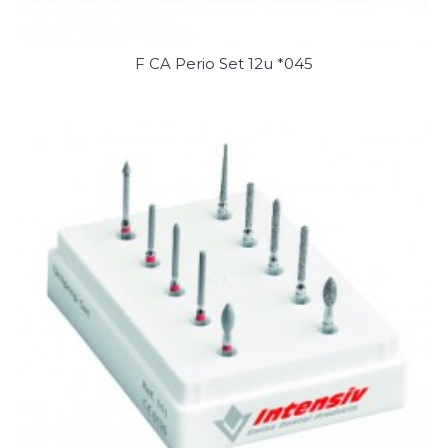
F CA Perio Set 12u *045