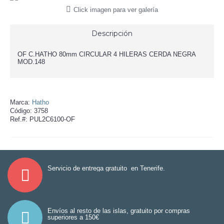
Click imagen para ver galería
Descripción
OF C.HATHO 80mm CIRCULAR 4 HILERAS CERDA NEGRA
MOD.148
Marca:
Hatho
Código:
3758
Ref.#:
PUL2C6100-OF
Servicio de entrega gratuito en Tenerife.
Envíos al resto de las islas, gratuito por compras
superiores a 150€